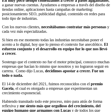
En muy poco tiempo comenzamos a crecer a pasos agigantados
,
a ganar nuevas cuentas. Ayudamos a empresas a través del diseño de
tiendas online, aplicaciones hasta campañas de marketing:
posicionamiento SEO, publicidad digital, contenido en redes para
todo tipo de industrias.
Con los nuevos clientes,
necesitábamos contratar más personas
y
cada vez más especializadas.
Si bien en ese momento todas las industrias necesitaban poner el
acento a lo digital, hoy que lo pienso el contexto fue anecdótico.
El
esfuerzo conjunto y el desarrollo en equipo fue lo que nos llevó
a crecer.
Sostengo que el contexto no fue el motor principal, conozco muchas
empresas que hacían lo mismo que nosotros y no lograron seguir en
carrera. Como dijo Lucas,
decidimos apostar a crecer. Fue un
todo o nada.
El 14 de diciembre del 2021, fuimos reconocidos con el
premio
Gacela
, el cual es otorgado a empresas que experimentan un
crecimiento exponencial.
Habiendo transitado todo este proceso, miro para atrás de forma
reflexiva y
me siento más que orgulloso del crecimiento, del
equipo humano que armamos con Lucas
y de todos los que